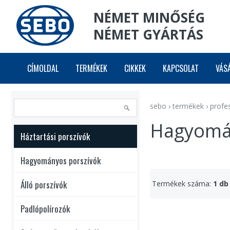
NÉMET MINŐSÉG
NÉMET GYÁRTÁS
CÍMOLDAL
TERMÉKEK
CIKKEK
KAPCSOLAT
VÁS
sebo
›
termékek
›
profe
Hagyomá
Háztartási porszívók
Hagyományos porszívók
Álló porszívók
Termékek száma:
1 db
Padlópolírozók