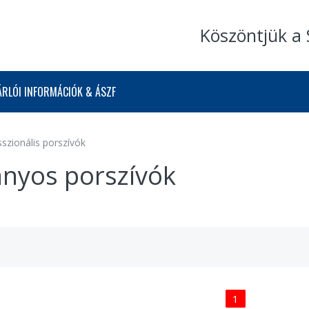
Köszöntjük a 
ÁRLÓI INFORMÁCIÓK & ÁSZF
sszionális porszívók
nyos porszívók
1