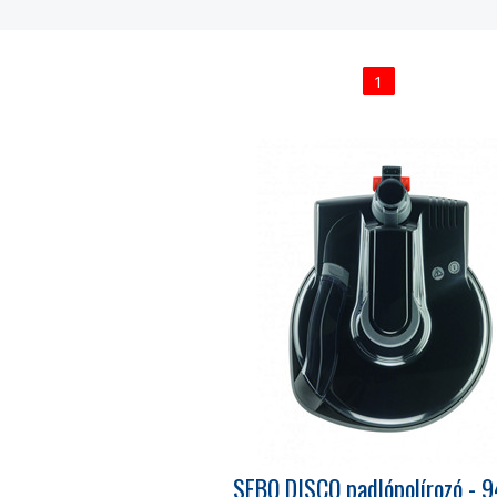
1
SEBO DISCO padlópolírozó - 