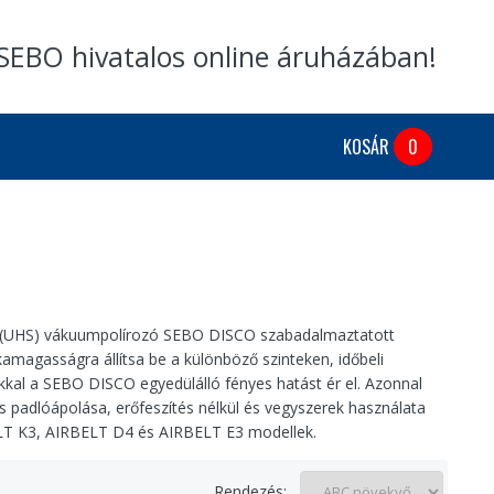
SEBO hivatalos online áruházában!
KOSÁR
0
d ​​(UHS) vákuumpolírozó SEBO DISCO szabadalmaztatott
magasságra állítsa be a különböző szinteken, időbeli
nákkal a SEBO DISCO egyedülálló fényes hatást ér el. Azonnal
lis padlóápolása, erőfeszítés nélkül és vegyszerek használata
LT K3, AIRBELT D4 és AIRBELT E3 modellek.
Rendezés: