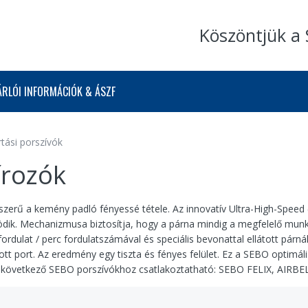
Köszöntjük a 
ÁRLÓI INFORMÁCIÓK & ÁSZF
tási porszívók
írozók
szerű a kemény padló fényessé tétele. Az innovatív Ultra-High-Spee
dik. Mechanizmusa biztosítja, hogy a párna mindig a megfelelő munka
 fordulat / perc fordulatszámával és speciális bevonattal ellátott pár
zott port. Az eredmény egy tiszta és fényes felület. Ez a SEBO optimá
 következő SEBO porszívókhoz csatlakoztatható: SEBO FELIX, AIRBE