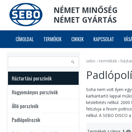
NÉMET MINŐSÉG
NÉMET GYÁRTÁS
CÍMOLDAL
TERMÉKEK
CIKKEK
KAPCSOLAT
VÁS
sebo
›
termékek
›
háztar
Padlópol
Háztartási porszívók
Soha nem volt ilyen egy
Hagyományos porszívók
karbantartó lappal műkö
késleltetés nélkül. 2000
Álló porszívók
felszívja a finom políro
nélkül. A SEBO DISCO a
Padlópolírozók
Termékek száma:
1 db