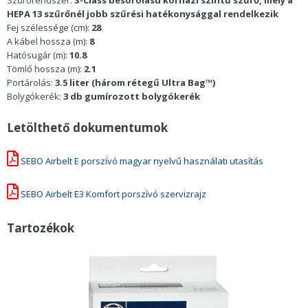
Szűrőrendszer:
S-Class besorolású kórházi szintű szűrő, mely a
HEPA 13 szűrőnél jobb szűrési hatékonysággal rendelkezik
Fej szélessége (cm):
28
A kábel hossza (m):
8
Hatósugár (m):
10.8
Tömlő hossza (m):
2.1
Portárolás:
3.5 liter (három rétegű Ultra Bag™)
Bolygókerék:
3 db gumírozott bolygókerék
Letölthető dokumentumok
SEBO Airbelt E porszívó magyar nyelvű használati utasítás
SEBO Airbelt E3 Komfort porszívó szervizrajz
Tartozékok