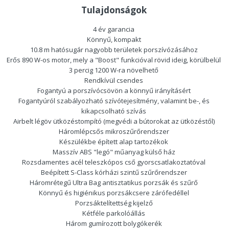
Tulajdonságok
4 év garancia
Könnyű, kompakt
10.8 m hatósugár nagyobb területek porszívózásához
Erős 890 W-os motor, mely a "Boost" funkcióval rövid ideig, körülbelül
3 percig 1200 W-ra növelhető
Rendkívül csendes
Fogantyú a porszívócsövön a könnyű irányításért
Fogantyúról szabályozható szívótejesítmény, valamint be-, és
kikapcsolható szívás
Airbelt légöv ütközéstompító (megvédi a bútorokat az ütközéstől)
Háromlépcsős mikroszűrőrendszer
Készülékbe épített alap tartozékok
Masszív ABS "legó" műanyag külső ház
Rozsdamentes acél teleszkópos cső gyorscsatlakoztatóval
Beépített S-Class kórházi szintű szűrőrendszer
Háromrétegű Ultra Bag antisztatikus porzsák és szűrő
Könnyű és higiénikus porzsákcsere zárófedéllel
Porzsáktelítettség kijelző
Kétféle parkolóállás
Három gumírozott bolygókerék