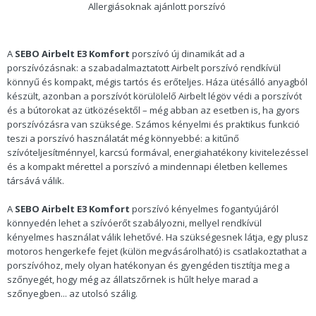
Allergiásoknak ajánlott porszívó
A
SEBO Airbelt E3 Komfort
porszívó új dinamikát ad a
porszívózásnak: a szabadalmaztatott Airbelt porszívó rendkívül
könnyű és kompakt, mégis tartós és erőteljes. Háza ütésálló anyagból
készült, azonban a porszívót körülölelő Airbelt légöv védi a porszívót
és a bútorokat az ütközésektől – még abban az esetben is, ha gyors
porszívózásra van szüksége. Számos kényelmi és praktikus funkció
teszi a porszívó használatát még könnyebbé: a kitűnő
szívóteljesítménnyel, karcsú formával, energiahatékony kivitelezéssel
és a kompakt mérettel a porszívó a mindennapi életben kellemes
társává válik.
A
SEBO Airbelt E3 Komfort
porszívó kényelmes fogantyújáról
könnyedén lehet a szívóerőt szabályozni, mellyel rendkívül
kényelmes használat válik lehetővé. Ha szükségesnek látja, egy plusz
motoros hengerkefe fejet (külön megvásárolható) is csatlakoztathat a
porszívóhoz, mely olyan hatékonyan és gyengéden tisztítja meg a
szőnyegét, hogy még az állatszőrnek is hűlt helye marad a
szőnyegben... az utolsó szálig.