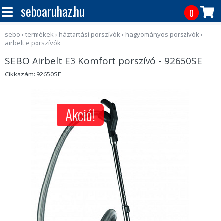
seboaruhaz.hu
0
sebo
›
termékek
›
háztartási porszívók
›
hagyományos porszívók
›
airbelt e porszívók
SEBO Airbelt E3 Komfort porszívó - 92650SE
Cikkszám: 92650SE