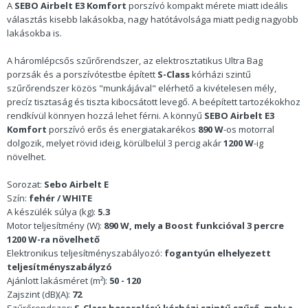
A
SEBO Airbelt E3 Komfort
porszívó kompakt mérete miatt ideális
választás kisebb lakásokba, nagy hatótávolsága miatt pedig nagyobb
lakásokba is.
A háromlépcsős szűrőrendszer, az elektrosztatikus Ultra Bag
porzsák és a porszívótestbe épített
S-Class
kórházi szintű
szűrőrendszer közös "munkájával" elérhető a kivételesen mély,
precíz tisztaság és tiszta kibocsátott levegő. A beépített tartozékokhoz
rendkívül könnyen hozzá lehet férni. A könnyű
SEBO Airbelt E3
Komfort
porszívó erős és energiatakarékos
890
W
-os motorral
dolgozik, melyet rövid ideig, körülbelül 3 percig akár
1200 W
-ig
növelhet.
Sorozat:
Sebo Airbelt E
Szín:
fehér / WHITE
A készülék súlya (kg):
5.3
Motor teljesítmény (W):
890 W, mely a Boost funkcióval 3 percre
1200 W-ra növelhető
Elektronikus teljesítményszabályozó:
fogantyún elhelyezett
teljesítményszabályzó
Ajánlott lakásméret (m²):
50 - 120
Zajszint (dB)(A):
72