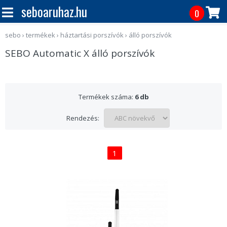
seboaruhaz.hu
0
sebo
›
termékek
›
háztartási porszívók
›
álló porszívók
SEBO Automatic X álló porszívók
Termékek száma:
6 db
Rendezés:
1