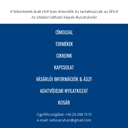
A feltüntetett árak HUF-ban értendők és tartalmazzák az ÁFA-t!
Az oldalon látható képek illusztrációk!
CÍMOLDAL
TERMÉKEK
CIKKEINK
KAPCSOLAT
VÁSÁRLÓI INFORMÁCIÓK & ÁSZF
ADATVÉDELMI NYILATKOZAT
KOSÁR
Ügyfélszolgálat: +36 20 268 1515
e-mail:
seboaruhaz@gmail.com