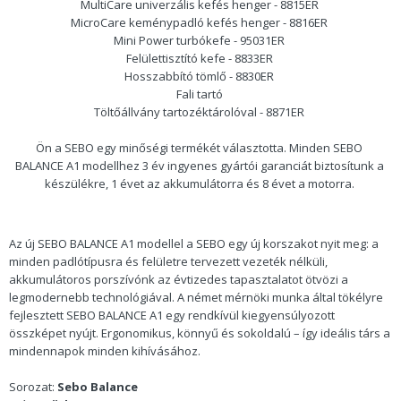
MultiCare univerzális kefés henger - 8815ER
MicroCare keménypadló kefés henger - 8816ER
Mini Power turbókefe - 95031ER
Felülettisztító kefe - 8833ER
Hosszabbító tömlő - 8830ER
Fali tartó
Töltőállvány tartozéktárolóval - 8871ER
Ön a SEBO egy minőségi termékét választotta. Minden SEBO
BALANCE A1 modellhez 3 év ingyenes gyártói garanciát biztosítunk a
készülékre, 1 évet az akkumulátorra és 8 évet a motorra.
Az új SEBO BALANCE A1 modellel a SEBO egy új korszakot nyit meg: a
minden padlótípusra és felületre tervezett vezeték nélküli,
akkumulátoros porszívónk az évtizedes tapasztalatot ötvözi a
legmodernebb technológiával. A német mérnöki munka által tökélyre
fejlesztett SEBO BALANCE A1 egy rendkívül kiegyensúlyozott
összképet nyújt. Ergonomikus, könnyű és sokoldalú – így ideális társ a
mindennapok minden kihívásához.
Sorozat:
Sebo Balance