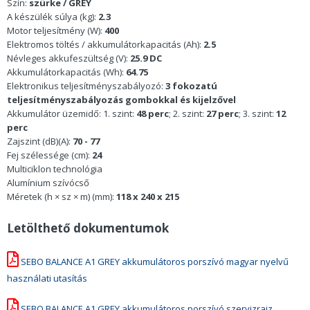
Szín:
szürke / GREY
A készülék súlya (kg):
2.3
Motor teljesítmény (W):
400
Elektromos töltés / akkumulátorkapacitás (Ah):
2.5
Névleges akkufeszültség (V):
25.9 DC
Akkumulátorkapacitás (Wh):
64.75
Elektronikus teljesítményszabályozó:
3 fokozatú
teljesítményszabályozás gombokkal és kijelzővel
Akkumulátor üzemidő: 1. szint:
48 perc
; 2. szint:
27 perc
; 3. szint:
12
perc
Zajszint (dB)(A):
70 - 77
Fej szélessége (cm):
24
Multiciklon technológia
Alumínium szívócső
Méretek (h × sz × m) (mm):
118 x 240 x 215
Letölthető dokumentumok
SEBO BALANCE A1 GREY akkumulátoros porszívó magyar nyelvű
használati utasítás
SEBO BALANCE A1 GREY akkumulátoros porszívó szervizrajz