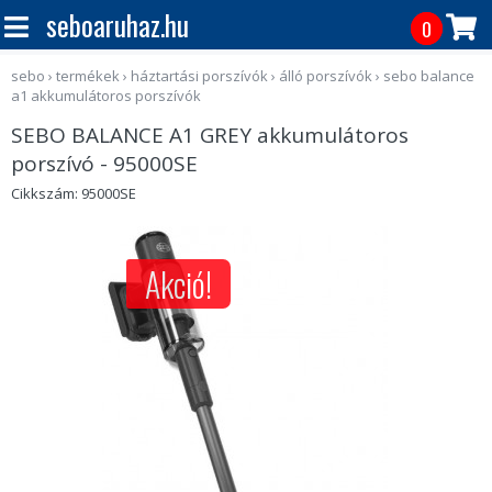
seboaruhaz.hu
0
sebo
›
termékek
›
háztartási porszívók
›
álló porszívók
›
sebo balance
a1 akkumulátoros porszívók
SEBO BALANCE A1 GREY akkumulátoros
porszívó - 95000SE
Cikkszám: 95000SE