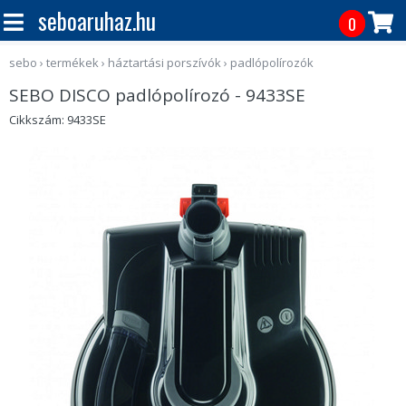
seboaruhaz.hu
0
sebo
›
termékek
›
háztartási porszívók
›
padlópolírozók
SEBO DISCO padlópolírozó - 9433SE
Cikkszám: 9433SE