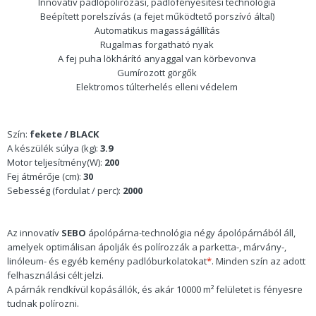
Innovatív padlópolírozási, padlófényesítési technológia
Beépített porelszívás (a fejet működtető porszívó által)
Automatikus magasságállítás
Rugalmas forgatható nyak
A fej puha lökhárító anyaggal van körbevonva
Gumírozott görgők
Elektromos túlterhelés elleni védelem
Szín:
fekete / BLACK
A készülék súlya (kg):
3.9
Motor teljesítmény(W):
200
Fej átmérője (cm):
30
Sebesség (fordulat / perc):
2000
Az innovatív
SEBO
ápolópárna-technológia négy ápolópárnából áll,
amelyek optimálisan ápolják és polírozzák a parketta-, márvány-,
linóleum- és egyéb kemény padlóburkolatokat
*
. Minden szín az adott
felhasználási célt jelzi.
A párnák rendkívül kopásállók, és akár 10000 m² felületet is fényesre
tudnak polírozni.