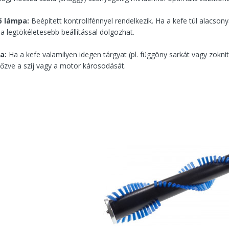
ző lámpa:
Beépített kontrollfénnyel rendelkezik. Ha a kefe túl alacso
 a legtökéletesebb beállítással dolgozhat.
a:
Ha a kefe valamilyen idegen tárgyat (pl. függöny sarkát vagy zokn
előzve a szíj vagy a motor károsodását.