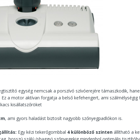
yegtisztító egység nemcsak a porszívó szívóerejére támaszkodik, ha
. Ez a motor aktívan forgatja a belső kefehengert, ami szálmélységig 
kacs kisállatszőröket
cm
, ami gyors haladást biztosít nagyobb szőnyegpadlókon is.
llítás:
Egy kézi tekerőgombbal
4 különböző szinten
állítható a k
g, hosszú szálú (shaggy) szőnyegekig mindenhol optimális tisztítóhatá