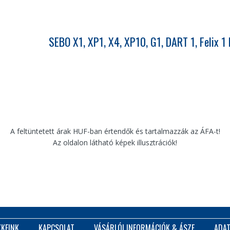
SEBO X1, XP1, X4, XP10, G1, DART 1, Felix 
A feltüntetett árak HUF-ban értendők és tartalmazzák az ÁFA-t!
Az oldalon látható képek illusztrációk!
KKEINK
KAPCSOLAT
VÁSÁRLÓI INFORMÁCIÓK & ÁSZF
ADAT