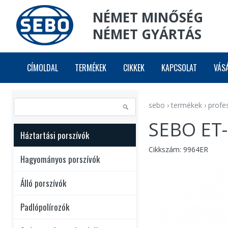
NÉMET MINŐSÉG
NÉMET GYÁRTÁS
CÍMOLDAL
TERMÉKEK
CIKKEK
KAPCSOLAT
VÁS
sebo
›
termékek
›
profe
SEBO ET-
Háztartási porszívók
Cikkszám: 9964ER
Hagyományos porszívók
Álló porszívók
Padlópolírozók