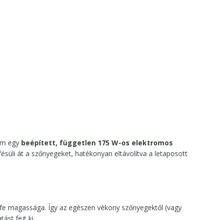
nem egy
beépített, független 175 W-os elektromos
fésüli át a szőnyegeket, hatékonyan eltávolítva a letaposott
efe magassága. Így az egészen vékony szőnyegektől (vagy
st fejt ki.