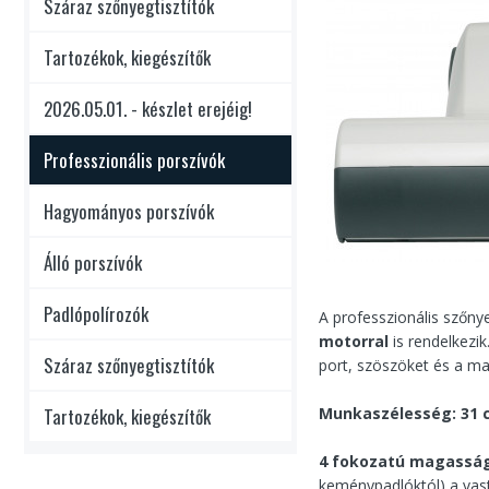
Száraz szőnyegtisztítók
Tartozékok, kiegészítők
2026.05.01. - készlet erejéig!
Professzionális porszívók
Hagyományos porszívók
Álló porszívók
Padlópolírozók
A professzionális szőn
motorral
is rendelkezik
Száraz szőnyegtisztítók
port, szöszöket és a ma
Tartozékok, kiegészítők
Munkaszélesség:
31 
4 fokozatú magasságá
keménypadlóktól) a vasta