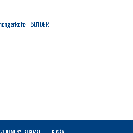
1 hengerkefe - 5010ER
VÉDELMI NYILATKOZAT
KOSÁR