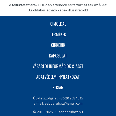
A feltüntetett árak HUF-ban értendők és tartalmazzák az ÁFA-t!
Az oldalon látható képek illusztrációk!
CÍMOLDAL
TERMÉKEK
CIKKEINK
KAPCSOLAT
VÁSÁRLÓI INFORMÁCIÓK & ÁSZF
ADATVÉDELMI NYILATKOZAT
KOSÁR
Ügyfélszolgálat: +36 20 268 1515
e-mail:
seboaruhaz@gmail.com
© 2019-2026 • seboaruhaz.hu