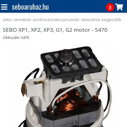
seboaruhaz.hu
0
sebo
›
termékek
›
professzionális porszívók
›
tartozékok, kiegészítők
SEBO XP1, XP2, XP3, G1, G2 motor - 5470
Cikkszám: 5470