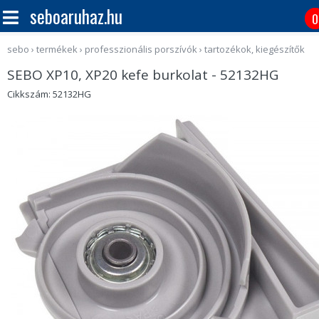
seboaruhaz.hu
0
sebo
›
termékek
›
professzionális porszívók
›
tartozékok, kiegészítők
SEBO XP10, XP20 kefe burkolat - 52132HG
Cikkszám: 52132HG